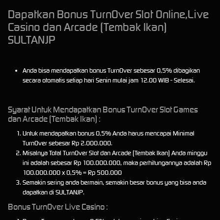
Dapatkan Bonus TurnOver Slot Online,Live
Casino dan Arcade (Tembak Ikan)
SULTANJP
Anda bisa mendapatkan bonus TurnOver sebesar 0,5% dibagikan
secara otomatis setiap hari Senin mulai jam 12.00 WIB - Selesai.
Syarat Untuk Mendapatkan Bonus TurnOver Slot Games
dan Arcade (Tembak Ikan) :
Untuk mendapatkan bonus 0,5% Anda harus mencapai Minimal
TurnOver sebesar Rp 2.000.000.
Misalnya Total TurnOver Slot dan Arcade (Tembak Ikan) Anda minggu
ini adalah sebesar Rp 100.000.000, maka perhitungannya adalah Rp
100.000.000 x 0,5% = Rp 500.000
Semakin sering anda bermain, semakin besar bonus yang bisa anda
dapatkan di SULTANJP.
Bonus TurnOver Live Casino :