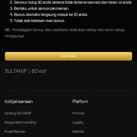
Seumur hidup ID anda selama tidak terkena banned dan blokir id anda.
Berlaku untuk semua permainan.
Bonus otomatis langsung masuk ke ID anda.
Tidak ada batasan max bonus.
NB : Pembagian bonus, dan cashback dilakukan setiap hari senin setiap
minggunya.
Ambil Promo
SULTANJP | BO slot
Kebijaksanaan
Platform
Tentang SULTANJP
Promosi
Responsible Gambling
Loyalty
Pusat Bantuan
Referral