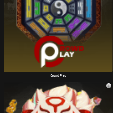
Crowd Play
i