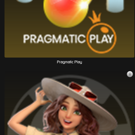
Pragmatic Play
i