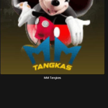
MM Tangkas