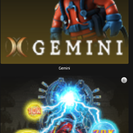
Gemini
i