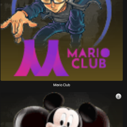
Mario Club
i