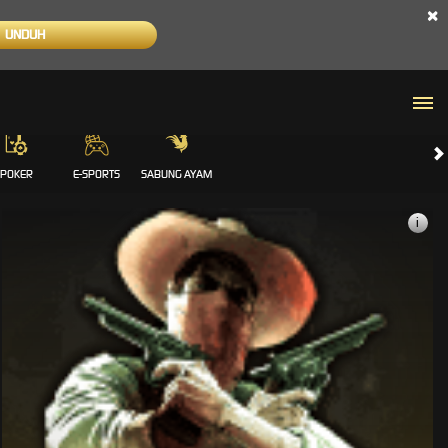
×
UNDUH
Masuk
POKER
E-SPORTS
SABUNG AYAM
i