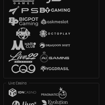
Live Casino