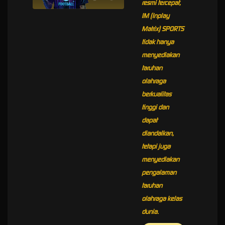
resmi tercepat,
IM (Inplay
Matrix) SPORTS
tidak hanya
menyediakan
taruhan
olahraga
berkualitas
tinggi dan
dapat
diandalkan,
tetapi juga
menyediakan
pengalaman
taruhan
olahraga kelas
dunia.