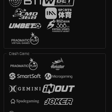
Crash Game