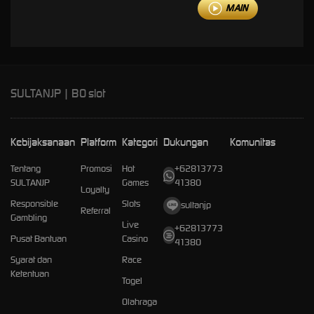
MAIN
SULTANJP | BO slot
Kebijaksanaan
Platform
Kategori
Dukungan
Komunitas
Tentang
Promosi
Hot
+62813773
SULTANJP
Games
41380
Loyalty
Responsible
Slots
sultanjp
Referral
Gambling
Live
+62813773
Pusat Bantuan
Casino
41380
Syarat dan
Race
Ketentuan
Togel
Olahraga