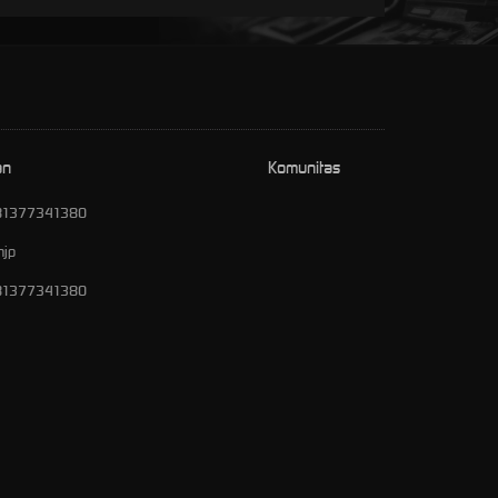
an
Komunitas
81377341380
njp
81377341380