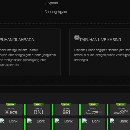
E-Sports
Sabung Ayam
RUHAN OLAHRAGA
TARUHAN LIVE KASINO
ook Gaming Platform Terbaik
Platform Pilihan bagi perusahaan-perusa
kan lebih banyak game, odds yang lebih
terbaik di dunia, dengan pilihan variasi g
 dan menyediakan pilihan yang lebih
terbanyak
untuk pemain.