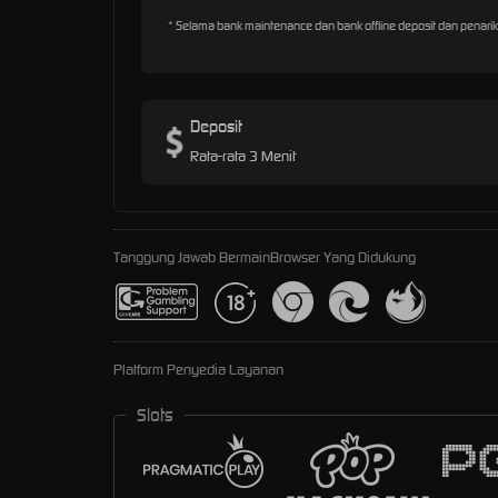
* Selama bank maintenance dan bank offline deposit dan penarik
Deposit
Rata-rata 3 Menit
Tanggung Jawab Bermain
Browser Yang Didukung
Platform Penyedia Layanan
Slots