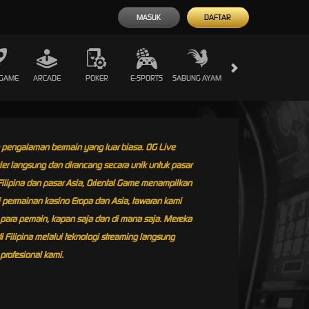
MASUK
DAFTAR
 GAME
ARCADE
POKER
E-SPORTS
SABUNG AYAM
PROMOSI
 pengalaman bermain yang luar biasa. OG Live
er langsung dan dirancang secara unik untuk pasar
ilipina dan pasar Asia, Oriental Game menampilkan
ari permainan kasino Eropa dan Asia, tawaran kami
para pemain, kapan saja dan di mana saja. Mereka
 Filipina melalui teknologi streaming langsung
rofesional kami.